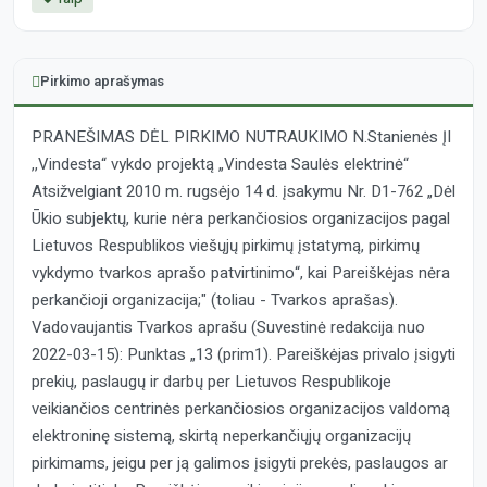
Pirkimo aprašymas
PRANEŠIMAS DĖL PIRKIMO NUTRAUKIMO N.Stanienės ĮI
,,Vindesta“ vykdo projektą „Vindesta Saulės elektrinė“
Atsižvelgiant 2010 m. rugsėjo 14 d. įsakymu Nr. D1-762 „Dėl
Ūkio subjektų, kurie nėra perkančiosios organizacijos pagal
Lietuvos Respublikos viešųjų pirkimų įstatymą, pirkimų
vykdymo tvarkos aprašo patvirtinimo“, kai Pareiškėjas nėra
perkančioji organizacija;" (toliau - Tvarkos aprašas).
Vadovaujantis Tvarkos aprašu (Suvestinė redakcija nuo
2022-03-15): Punktas „13 (prim1). Pareiškėjas privalo įsigyti
prekių, paslaugų ir darbų per Lietuvos Respublikoje
veikiančios centrinės perkančiosios organizacijos valdomą
elektroninę sistemą, skirtą neperkančiųjų organizacijų
pirkimams, jeigu per ją galimos įsigyti prekės, paslaugos ar