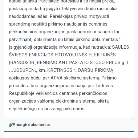
darbai atitinka Pareiškėjo poreikius ir jis negali prekių,
paslaugų ar darbų įsigyti efektyvesniu būdu racionaliai
naudodamas lėšas. Pareiškėjas privalo motyvuoti
sprendimą neatlikti pirkimo naudojantis centrinės
perkančiosios organizacijos paslaugomis ir saugoti tai
patvirtinantį dokumentą su kitais pirkimo dokumentais.“
Įsigyjančioji organizacija informuoja, kad nutraukia: SAULĖS
ŠVIESOS ENERGIJOS FOTOVOLTINĖS ELEKTRINĖS
ĮRANGOS IR ĮRENGIMO ANT PASTATO STOGO ERLOS g. 1
, JUODUPĖNŲ km. KRETINGOS r., DARBŲ PIRKIMĄ
apklausos būdu, per APVA skelbimų sistemą. Pirkimo
procedūra bus organizuojama iš naujo per Lietuvos
Respublikoje veikiančios centrinės perkančiosios
organizacijos valdomą elektroninę sistemą, skirtą
neperkančiųjų organizacijų pirkimams
Prisegti dokumentai