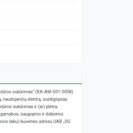
ruktūros sukūrimas“ (KK-AM-S01-0008)
 naudojančių elektrą, suslėgtąsias
tūros sukūrimas ir (ar) plėtra,
NG) gamybos, saugojimo ir išdavimo
etuvos laiku) buveinės adresu UAB „SG