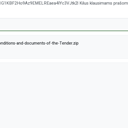
rs/1G1KBF2Ho9Az9EMELREaea4IYc3VJtk2l Kilus klausimams prašome 
nditions-and-documents-of-the-Tender.zip