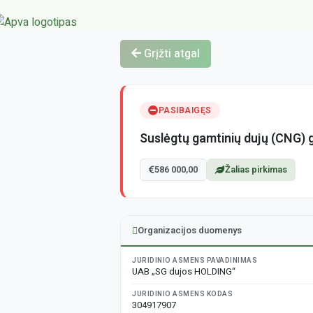
Grįžti atgal
PASIBAIGĘS
Suslėgtų gamtinių dujų (CNG) g
586 000,00
Žalias pirkimas
Organizacijos duomenys
JURIDINIO ASMENS PAVADINIMAS
UAB „SG dujos HOLDING“
JURIDINIO ASMENS KODAS
304917907