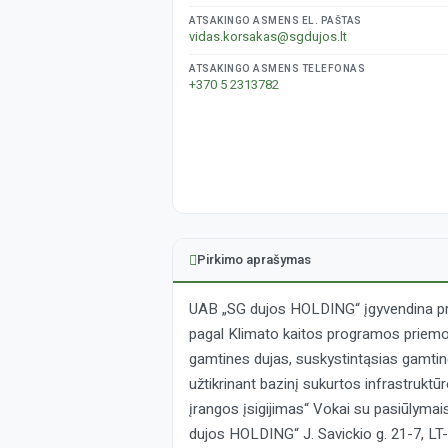
ATSAKINGO ASMENS EL. PAŠTAS
vidas.korsakas@sgdujos.lt
ATSAKINGO ASMENS TELEFONAS
+370 5 2313782
Pirkimo aprašymas
UAB „SG dujos HOLDING“ įgyvendina pro
pagal Klimato kaitos programos priemo
gamtines dujas, suskystintąsias gamtines
užtikrinant bazinį sukurtos infrastruktū
įrangos įsigijimas“ Vokai su pasiūlymais
dujos HOLDING“ J. Savickio g. 21-7, LT