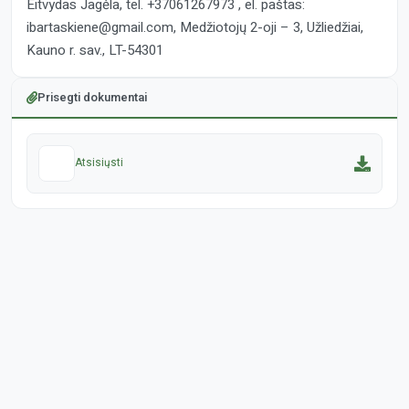
Eitvydas Jagėla, tel. +37061267973 , el. paštas:
ibartaskiene@gmail.com, Medžiotojų 2-oji – 3, Užliedžiai,
Kauno r. sav., LT-54301
Prisegti dokumentai
Atsisiųsti