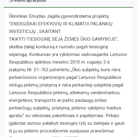
Pirkimo aprašymas
Ūkininkas Eitvydas Jagėla įgyvendindama projektą
“ENERGIŠKAI EFEKYUVIŲ IR KLIMATUI PALANKIŲ
INVESTICIJŲ , SKAITANT
TAIKYTI TIESIOGINĘ SĖJĄ ŽEMĖS ŪKIO GAMYBOJE",
skelbia žaliajį konkursą ir numato įsigyti tiesioginę
sėjamąją. Konkursas yra vykdomas vadovaujantis Lietuvos
Respublikos aplinkos ministro 2010 m. rugsėjo 3 d.
įsakymu Nr. D1-762 patvirtintu „Ūkio subjektų, kurie nėra
perkančiosios organizacijos pagal Lietuvos Respublikos
viešųjų pirkimų įstatymą ir nėra perkantieji subjektai pagal
Lietuvos Respublikos pirkimų, atliekamų vandentvarkos,
energetikos, transporto ar pašto paslaugų srities
perkančiųjų subjektų, įstatymą, pirkimo vykdymo tvarkos
aprašu“ su vėlesniais pakeitimais ir papildymais. Pirkėjo
įgaliotas asmuo palaikyti tiesioginį ryšį su tiekėjais ir gauti
iš jų su pirkimo procedūromis susijusius pranešimus: